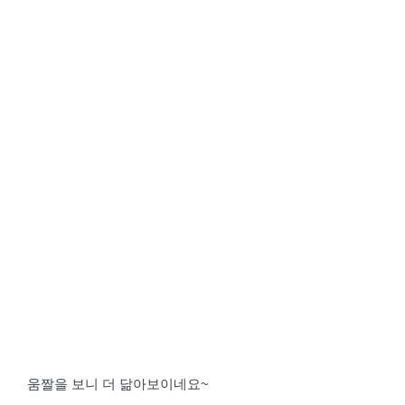
움짤을 보니 더 닮아보이네요~