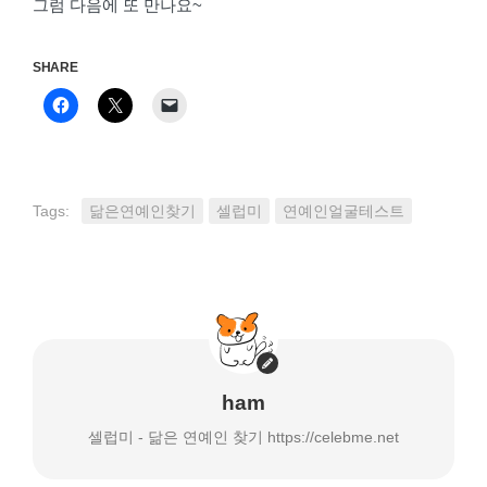
그럼 다음에 또 만나요~
SHARE
페
클
클
이
릭
릭
스
하
하
북
여
여
에
X
친
공
에
구
유
서
에
하
공
게
Tags:
닮은연예인찾기
셀럽미
연예인얼굴테스트
려
유
이
면
(새
메
클
창
일
릭
에
로
하
서
링
세
열
크
요.
림)
보
(새
내
창
기
에
(새
서
창
열
에
림)
서
열
ham
림)
셀럽미 - 닮은 연예인 찾기 https://celebme.net