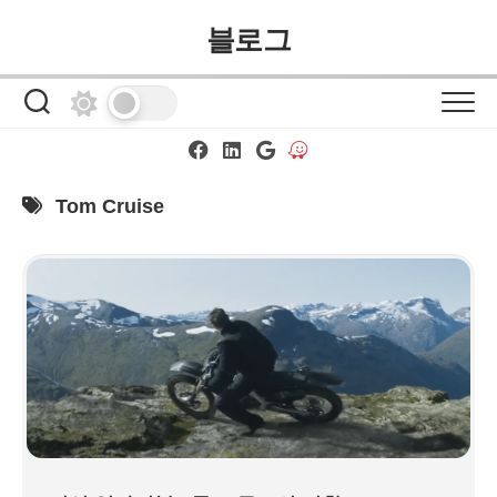
Skip
블로그
to
content
Tom Cruise