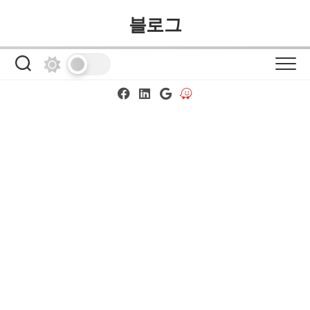
Skip
블로그
to
content