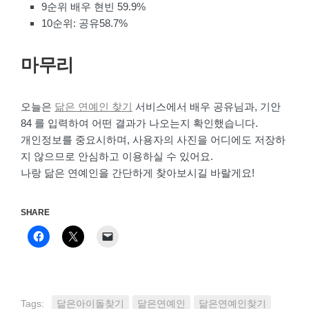
9순위 배우 현빈 59.9%
10순위: 공유58.7%
마무리
오늘은
닮은 연예인 찾기
서비스에서 배우 공유님과, 기안
84 를 입력하여 어떤 결과가 나오는지 확인했습니다.
개인정보를 중요시하며, 사용자의 사진을 어디에도 저장하
지 않으므로 안심하고 이용하실 수 있어요.
나랑 닮은 연예인을 간단하게 찾아보시길 바랄게요!
SHARE
페
클
클
이
릭
릭
스
하
하
북
여
여
에
X
친
공
에
구
유
서
에
하
공
게
Tags:
닮은아이돌찾기
닮은연예인
닮은연예인찾기
려
유
이