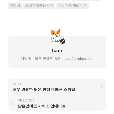
면
(새
메
클
창
일
셀럽미
아이돌얼굴테스트
연예인얼굴테스트
릭
에
로
하
서
링
세
열
크
요.
림)
보
(새
내
창
기
에
(새
서
창
열
에
림)
서
열
림)
ham
셀럽미 - 닮은 연예인 찾기 https://celebme.net
NEXT
배우 변요한 닮은 연예인 패션 스타일
PREVIOUS
닮은연예인 서비스 업데이트